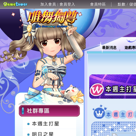
加入會員
會員登入
會員特區
點數 / 儲
|
最新消息
遊戲專