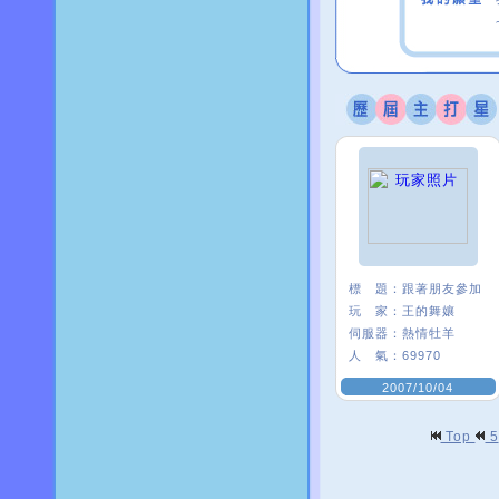
標 題：
跟著朋友參加
玩 家：
王的舞孃
伺服器：
熱情牡羊
人 氣：
69970
2007/10/04
Top
5