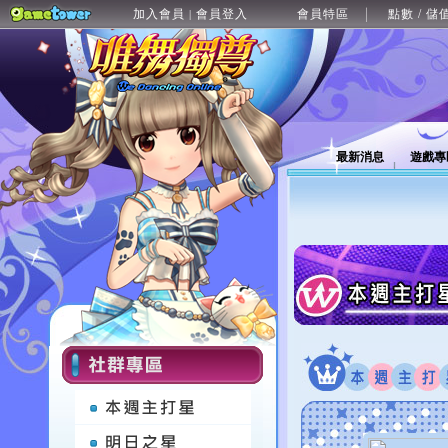
加入會員
會員登入
會員特區
點數 / 儲
|
最新消息
遊戲專