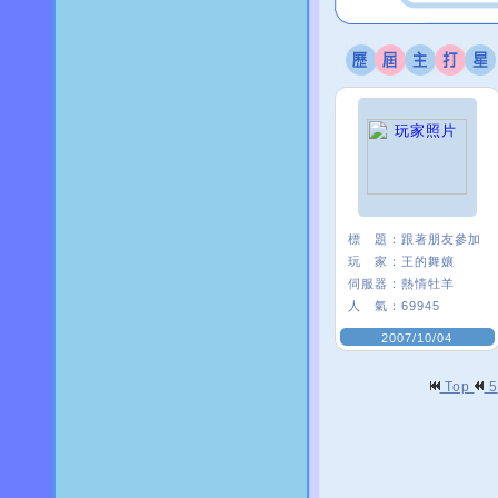
標 題：
跟著朋友參加
玩 家：
王的舞孃
伺服器：
熱情牡羊
人 氣：
69945
2007/10/04
Top
5