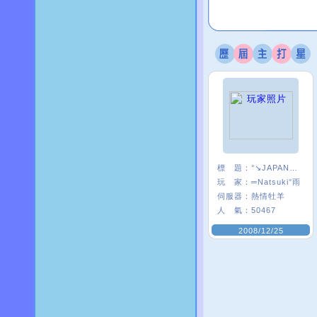
標 題：
°↘JAPAN★S團
玩 家：
═Natsuki°雨
伺服器：
熱情牡羊
人 氣：
50467
2008/12/25