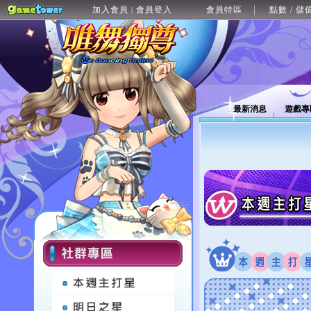
加入會員
會員登入
會員特區
點數 / 儲
|
最新消息
遊戲專