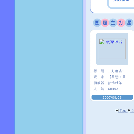
標 題：
﹏好麻吉~~我×
玩 家：
【星戀〃呆』娃
伺服器：
熱情牡羊
人 氣：
68493
2007/09/05
Top
5