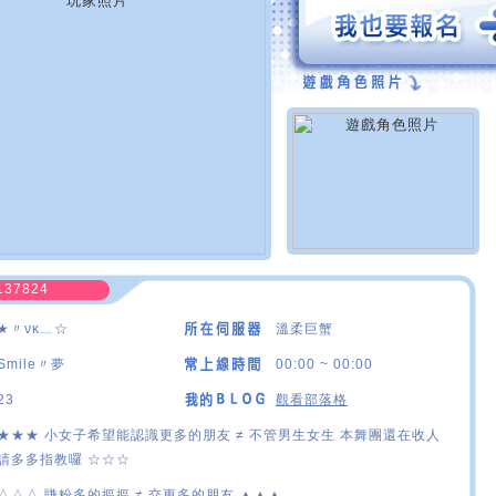
137824
★〃νκ﹏☆
溫柔巨蟹
Smile〃夢
00:00 ~ 00:00
23
觀看部落格
★★★ 小女子希望能認識更多的朋友 ≠ 不管男生女生 本舞團還在收人
請多多指教囉 ☆☆☆
△△△ 賺粉多的摳摳 ≠ 交更多的朋友 ▲▲▲