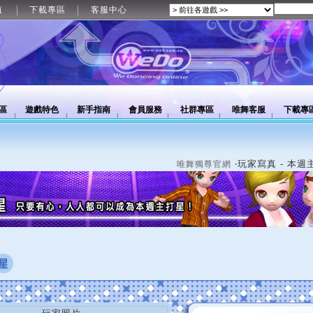
值
下載專區
客服中心
區
遊戲特色
新手指南
會員服務
社群專區
唯舞客服
下載專
‧玩家寫真 - 本週
唯舞獨尊官網