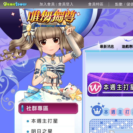
加入會員
會員登入
會員特區
點數 / 儲
|
最新消息
遊戲專