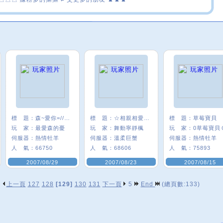
標 題：
森~愛你=////=
標 題：
☆相親相愛最堅強★°
標 題：
草莓寶貝
玩 家：
最愛森的憂
玩 家：
舞動寧靜楓
玩 家：
0草莓寶貝
伺服器：
熱情牡羊
伺服器：
溫柔巨蟹
伺服器：
熱情牡羊
人 氣：
66750
人 氣：
68606
人 氣：
75893
2007/08/29
2007/08/23
2007/08/15
上一頁
127
128
[129]
130
131
下一頁
5
End
(總頁數:133)