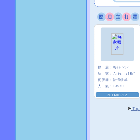
標 題：
嗨ee >3<
玩 家：
Ａrtemisξ祈°
伺服器：
熱情牡羊
人 氣：
13570
2014/02/12
To