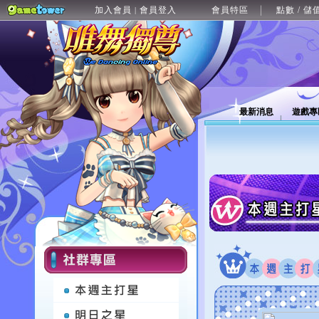
加入會員
會員登入
會員特區
點數 / 儲
|
最新消息
遊戲專