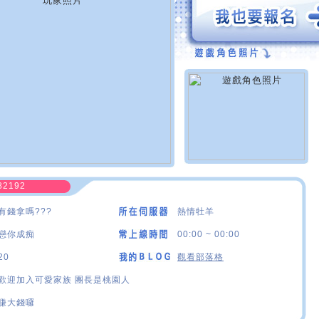
82192
有錢拿嗎???
熱情牡羊
戀你成痴
00:00 ~ 00:00
20
觀看部落格
歡迎加入可愛家族 團長是桃園人
賺大錢囉