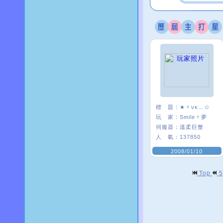
標 題：
★〃νκ﹏☆
玩 家：
Smile〃夢
伺服器：
溫柔巨蟹
人 氣：
137850
2008/01/10
Top
5