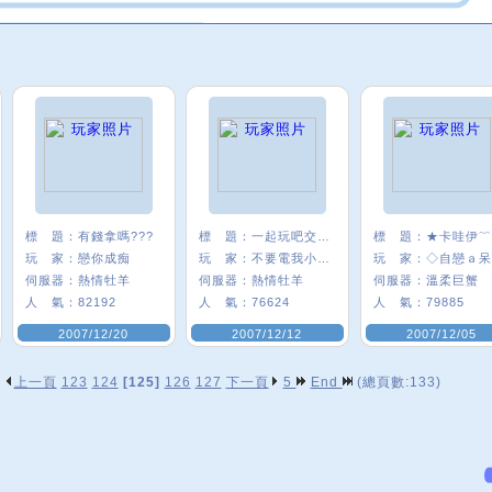
標 題：
有錢拿嗎???
標 題：
一起玩吧交朋友
標 題：
玩 家：
戀你成痴
玩 家：
不要電我小嫩嫩
玩 家：
伺服器：
熱情牡羊
伺服器：
熱情牡羊
伺服器：
溫柔巨蟹
人 氣：
82192
人 氣：
76624
人 氣：
79885
2007/12/20
2007/12/12
2007/12/05
上一頁
123
124
[125]
126
127
下一頁
5
End
(總頁數:133)