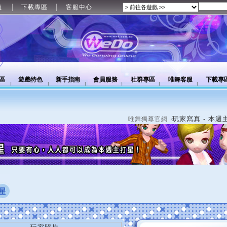
值
下載專區
客服中心
區
遊戲特色
新手指南
會員服務
社群專區
唯舞客服
下載專
‧玩家寫真 - 本週
唯舞獨尊官網