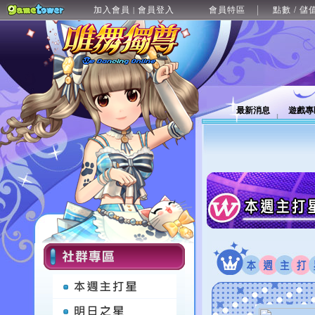
加入會員
會員登入
會員特區
點數 / 儲
|
最新消息
遊戲專