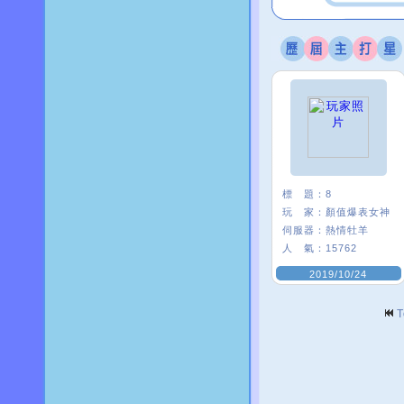
標 題：
8
玩 家：
顏值爆表女神
伺服器：
熱情牡羊
人 氣：
15762
2019/10/24
T