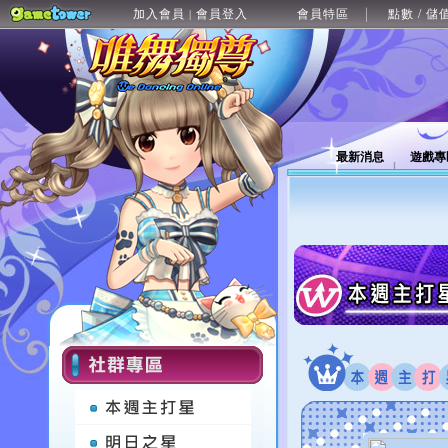
加入會員
會員登入
會員特區
點數 / 儲
|
最新消息
遊戲專