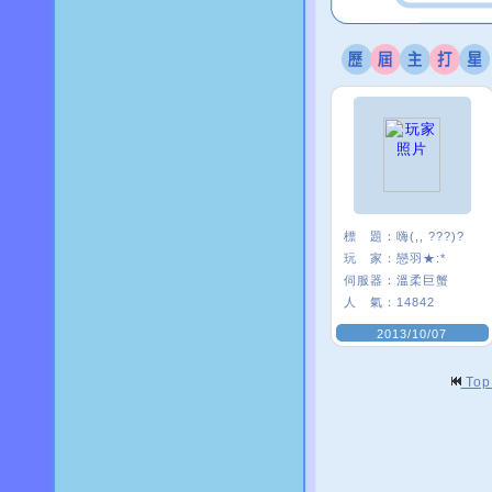
標 題：
嗨(,, ???)?
玩 家：
戀羽★:*
伺服器：
溫柔巨蟹
人 氣：
14842
2013/10/07
To