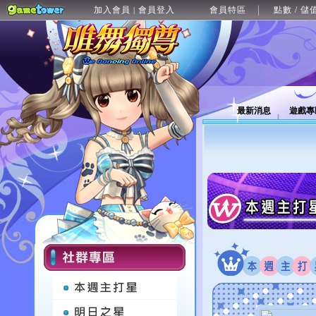
加入會員
會員登入
會員特區
點數 / 儲
|
最新消息
遊戲專