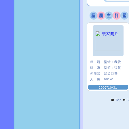
標 題：
型館〃我愛彎彎=ˇ=
玩 家：
型館〃張筑
伺服器：
溫柔巨蟹
人 氣：
68141
2007/10/31
Top
5