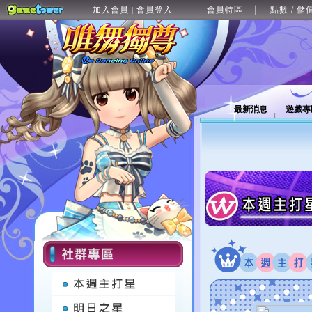
加入會員
會員登入
會員特區
點數 / 儲
|
最新消息
遊戲專