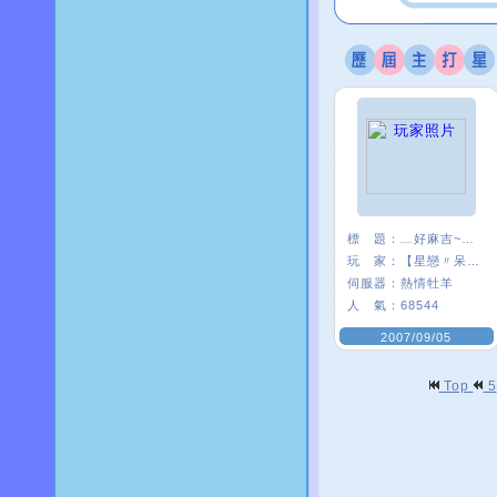
標 題：
﹏好麻吉~~我×
玩 家：
【星戀〃呆』娃
伺服器：
熱情牡羊
人 氣：
68544
2007/09/05
Top
5