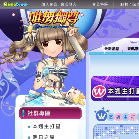
加入會員
會員登入
會員特區
點數 / 儲
|
最新消息
遊戲專