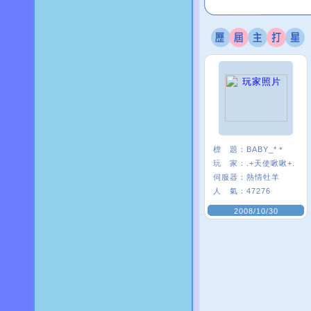
標 題：
BABY_*＊
玩 家：
.+天使啾啾+.
伺服器：
熱情牡羊
人 氣：
47276
2008/10/30