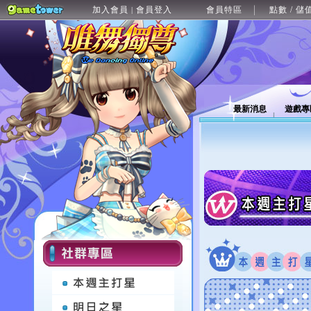
加入會員
會員登入
會員特區
點數 / 儲
|
最新消息
遊戲專