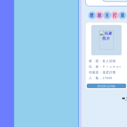
標 題：
老人回歸
玩 家：
Ｐｌｕｍｅτ
伺服器：
溫柔巨蟹
人 氣：
17696
2018/12/06