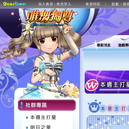
加入會員
會員登入
會員特區
點數 / 儲
|
最新消息
遊戲專