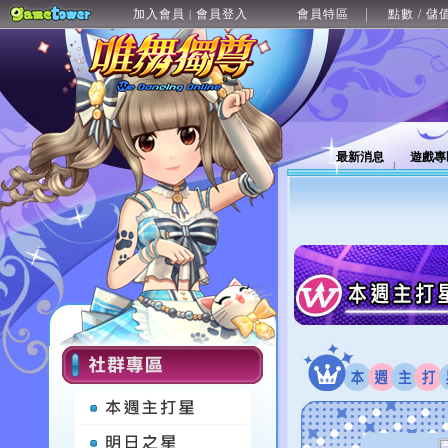
加入會員
會員登入
會員特區
點數 / 儲
|
最新消息
遊戲專