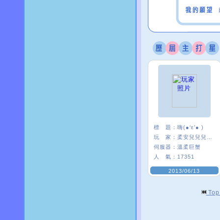
標 題：
嗨(●‘ε’● )
玩 家：
柔安兒兒兒兒’
伺服器：
溫柔巨蟹
人 氣：
17351
2013/06/13
To