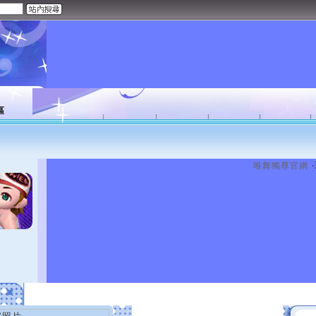
區
唯舞獨尊官網