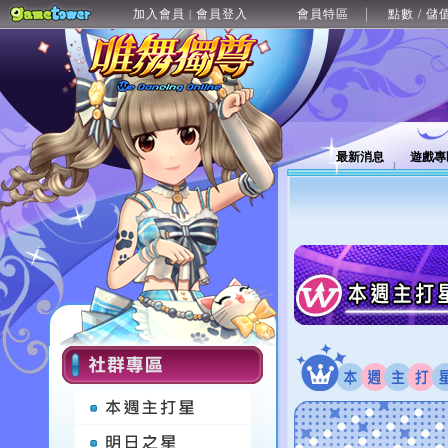
加入會員
會員登入
會員特區
點數 / 儲
|
最新消息
遊戲專