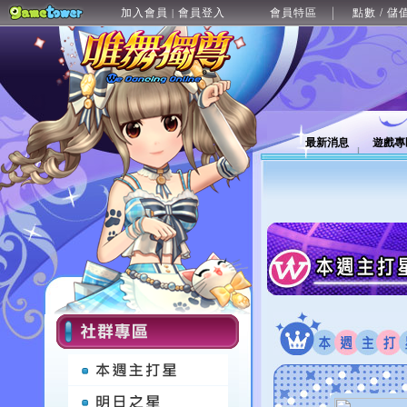
加入會員
會員登入
會員特區
點數 / 儲
|
最新消息
遊戲專