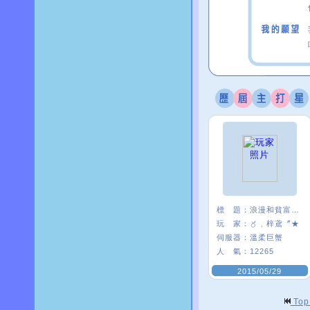
標 題：
浪漫和貧富無關
玩 家：
〥﹑梓鳶〞★
伺服器：
溫柔巨蟹
人 氣：
12265
2015/05/29
To