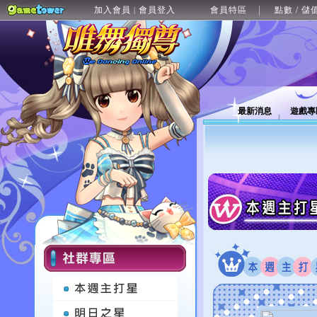
加入會員
會員登入
會員特區
點數 / 儲
|
最新消息
遊戲專