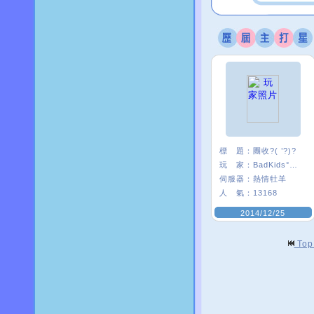
標 題：
團收?( ’?)?
玩 家：
BadKids°艷后.
伺服器：
熱情牡羊
人 氣：
13168
2014/12/25
To