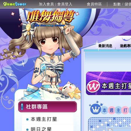
加入會員
會員登入
會員特區
點數 / 儲
|
最新消息
遊戲專