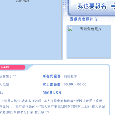
74339
超愛墾丁^^~
熱情牡羊
人氣妞
00:00 ~ 00:00
21
HI!我是人氣妞!請多多指教哩! 本人超愛音樂和跳舞~所以才會愛上這玩
意兒的=.= 我可是很嫩的><"請大家不要電我阿阿阿阿阿....(泣) 祝大家越
來越強!妞幫你們打打氣!甘八嗲^^!