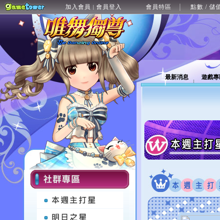
加入會員
會員登入
會員特區
點數 / 儲
|
最新消息
遊戲專