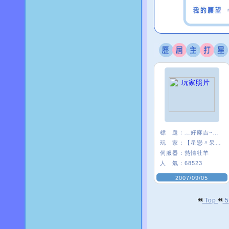
標 題：
﹏好麻吉~~我×
玩 家：
【星戀〃呆』娃
伺服器：
熱情牡羊
人 氣：
68523
2007/09/05
Top
5