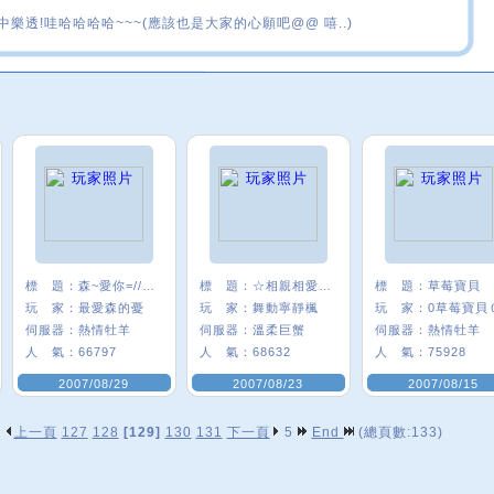
中樂透!哇哈哈哈哈~~~(應該也是大家的心願吧@@ 嘻..)
標 題：
森~愛你=////=
標 題：
☆相親相愛最堅強★°
標 題：
草莓寶貝
玩 家：
最愛森的憂
玩 家：
舞動寧靜楓
玩 家：
0草莓寶貝
伺服器：
熱情牡羊
伺服器：
溫柔巨蟹
伺服器：
熱情牡羊
人 氣：
66797
人 氣：
68632
人 氣：
75928
2007/08/29
2007/08/23
2007/08/15
上一頁
127
128
[129]
130
131
下一頁
5
End
(總頁數:133)