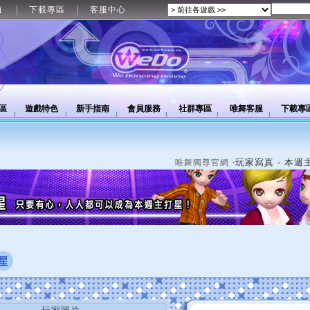
值
下載專區
客服中心
區
遊戲特色
新手指南
會員服務
社群專區
唯舞客服
下載專
‧玩家寫真 - 本週
唯舞獨尊官網