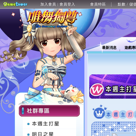
加入會員
會員登入
會員特區
點數 / 儲
|
最新消息
遊戲專