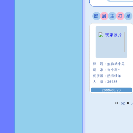
標 題：
無聊就來晃
玩 家：
魯小葵~
伺服器：
熱情牡羊
人 氣：
36485
2009/08/20
Top
5