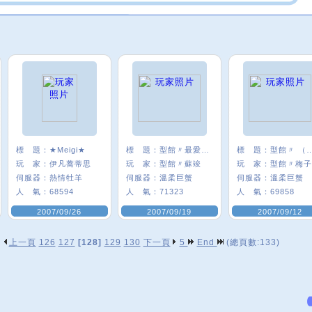
標 題：
★Meigi★
標 題：
型館〃最愛的團長
標 題：
型館〃 （
玩 家：
伊凡蕎蒂思
玩 家：
型館〃蘇竣
玩 家：
型館〃梅子
伺服器：
熱情牡羊
伺服器：
溫柔巨蟹
伺服器：
溫柔巨蟹
人 氣：
68594
人 氣：
71323
人 氣：
69858
2007/09/26
2007/09/19
2007/09/12
上一頁
126
127
[128]
129
130
下一頁
5
End
(總頁數:133)