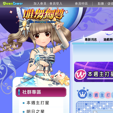
加入會員
會員登入
會員特區
點數 / 儲
|
最新消息
遊戲專