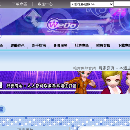
值
下載專區
客服中心
區
遊戲特色
新手指南
會員服務
社群專區
唯舞客服
下載專
‧玩家寫真 - 本週
唯舞獨尊官網