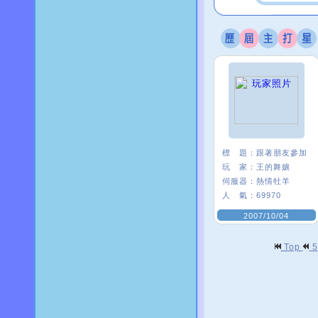
標 題：
跟著朋友參加
玩 家：
王的舞孃
伺服器：
熱情牡羊
人 氣：
69970
2007/10/04
Top
5