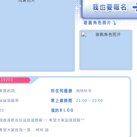
119203
真實的我
熱情牡羊
妹妹我最乖
21:00 ~ 23:00
20
我很喜歡在玩這款遊戲喔~~ 希望大家認識我喔^^
希望大家投我一票....呵呵 謝