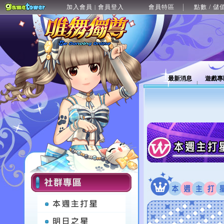
加入會員
會員登入
會員特區
點數 / 儲
|
最新消息
遊戲專