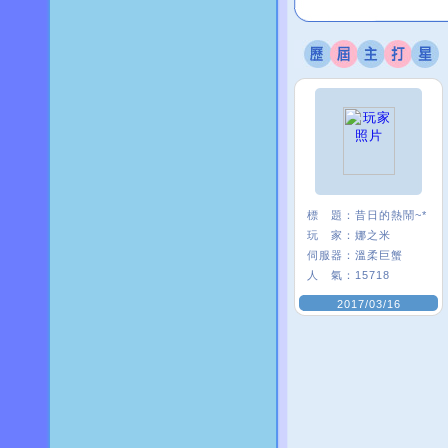
標 題：
昔日的熱鬧~*
玩 家：
娜之米
伺服器：
溫柔巨蟹
人 氣：
15718
2017/03/16