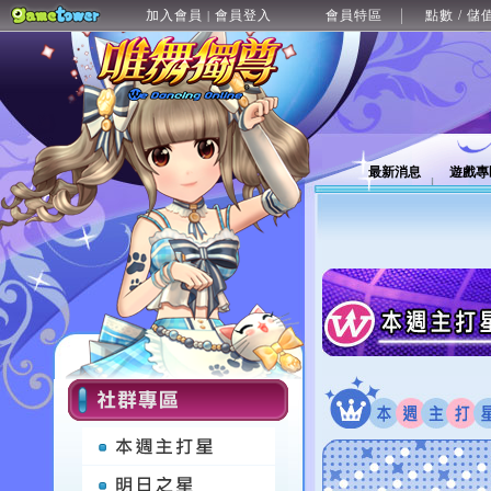
加入會員
會員登入
會員特區
點數 / 儲
|
最新消息
遊戲專