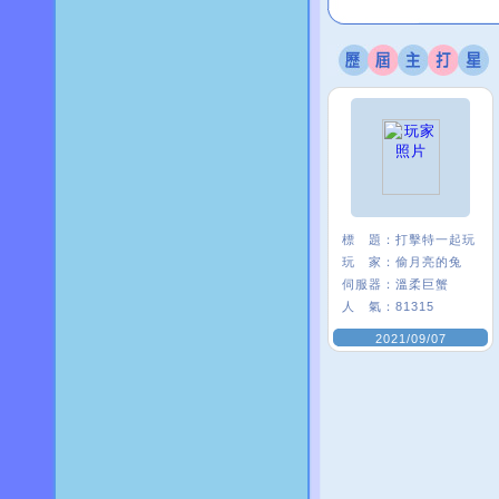
標 題：
打擊特一起玩
玩 家：
偷月亮的兔
伺服器：
溫柔巨蟹
人 氣：
81315
2021/09/07