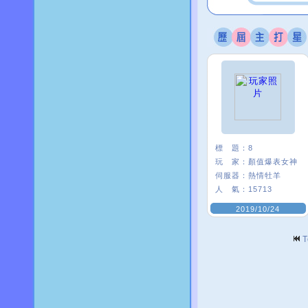
標 題：
8
玩 家：
顏值爆表女神
伺服器：
熱情牡羊
人 氣：
15713
2019/10/24
T