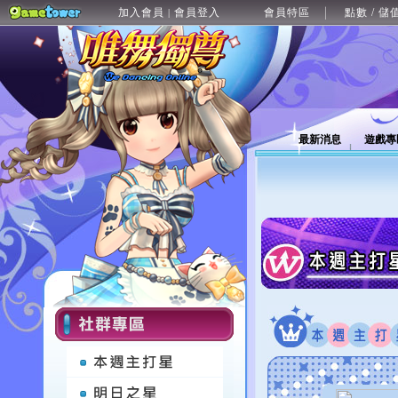
加入會員
會員登入
會員特區
點數 / 儲
|
最新消息
遊戲專