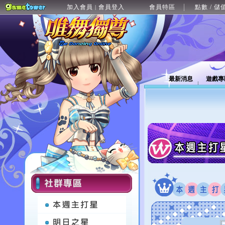
加入會員
會員登入
會員特區
點數 / 儲
|
最新消息
遊戲專