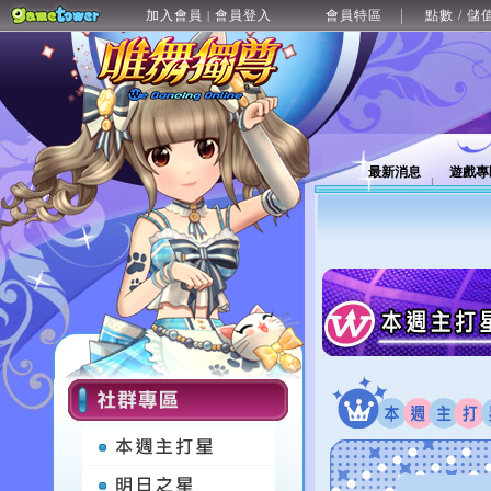
加入會員
會員登入
會員特區
點數 / 儲
|
最新消息
遊戲專