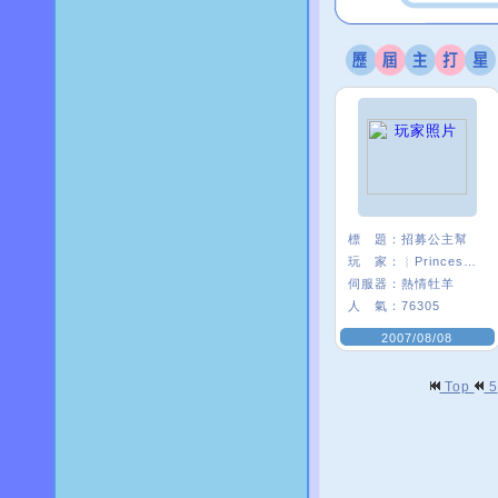
標 題：
招募公主幫
玩 家：
︴Princess〃葵
伺服器：
熱情牡羊
人 氣：
76305
2007/08/08
Top
5