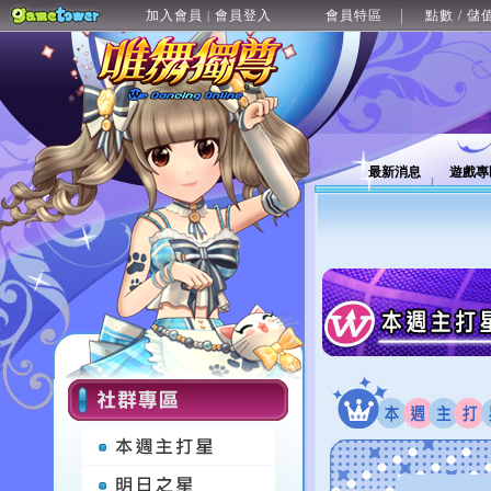
加入會員
會員登入
會員特區
點數 / 儲
|
最新消息
遊戲專