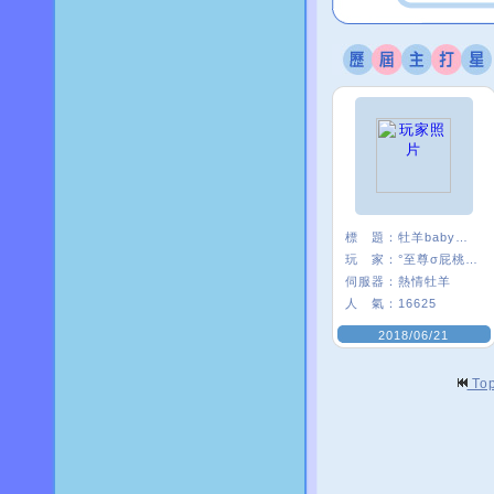
標 題：
牡羊baby嗨起來
玩 家：
°至尊σ屁桃﹑
伺服器：
熱情牡羊
人 氣：
16625
2018/06/21
To