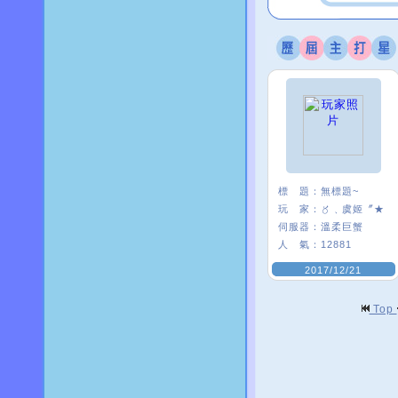
標 題：
無標題~
玩 家：
〥﹑虞姬〞★
伺服器：
溫柔巨蟹
人 氣：
12881
2017/12/21
Top