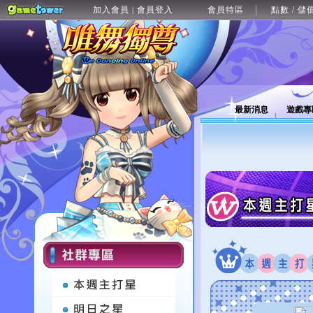
加入會員
會員登入
會員特區
點數 / 儲
|
最新消息
遊戲專