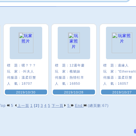
標 題：
嗯？？？
標 題：
12週年慶
標 題：
邊緣人
玩 家：
·叫夫人
玩 家：
樵鵵妹
玩 家：
°Ethereal
伺服器：
溫柔巨蟹
伺服器：
熱情牡羊
伺服器：
溫柔巨蟹
人 氣：
18707
人 氣：
16850
人 氣：
16057
2019/10/30
2019/10/28
2019/10/27
Top
5
上一頁
1
[2]
3
4
5
下一頁
5
End
(總頁數:67)