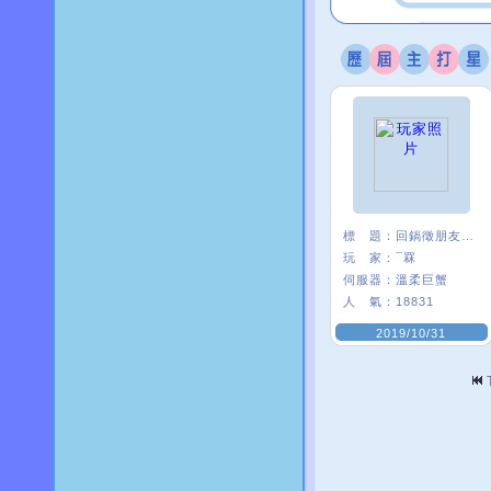
標 題：
回鍋徵朋友<3
玩 家：
¯罧
伺服器：
溫柔巨蟹
人 氣：
18831
2019/10/31