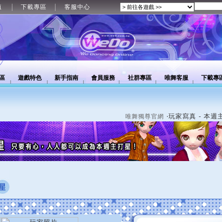
值
下載專區
客服中心
區
遊戲特色
新手指南
會員服務
社群專區
唯舞客服
下載專
‧玩家寫真 - 本週
唯舞獨尊官網