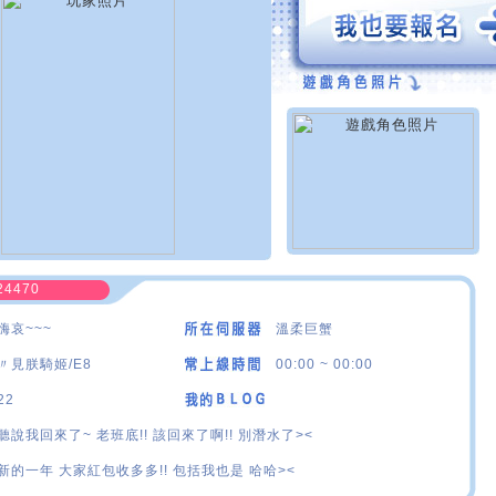
24470
嗨哀~~~
溫柔巨蟹
〃見朕騎姬/E8
00:00 ~ 00:00
22
聽說我回來了~ 老班底!! 該回來了啊!! 別潛水了><
新的一年 大家紅包收多多!! 包括我也是 哈哈><