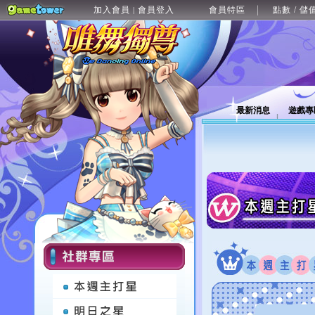
加入會員
會員登入
會員特區
點數 / 儲
|
最新消息
遊戲專