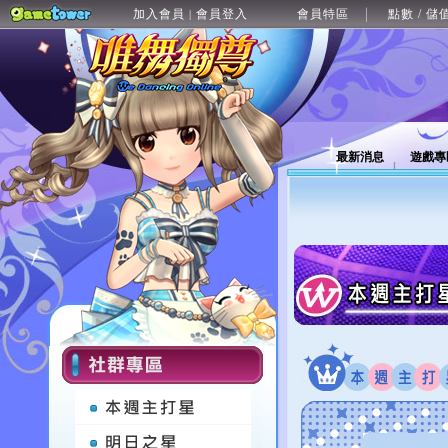
加入會員
會員登入
會員特區
點數 / 儲
|
最新消息
遊戲專