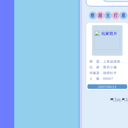
標 題：
上來認識朋友練舞的
玩 家：
寶貝小儀
伺服器：
熱情牡羊
人 氣：
86607
2007/06/13
Top
5