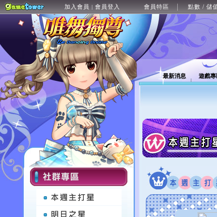
加入會員
會員登入
會員特區
點數 / 儲
|
最新消息
遊戲專