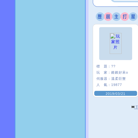
標 題：
??
玩 家：
錐錐好呆o
伺服器：
溫柔巨蟹
人 氣：
19877
2019/03/21
T