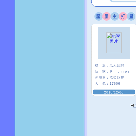
標 題：
老人回歸
玩 家：
Ｐｌｕｍｅτ
伺服器：
溫柔巨蟹
人 氣：
17606
2018/12/06