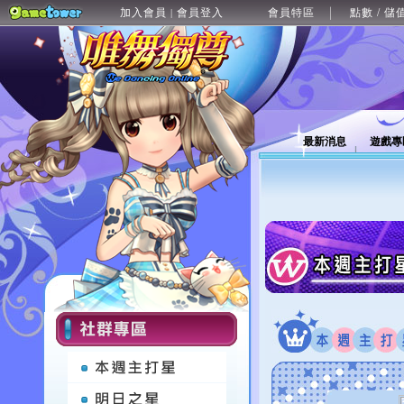
加入會員
會員登入
會員特區
點數 / 儲
|
最新消息
遊戲專