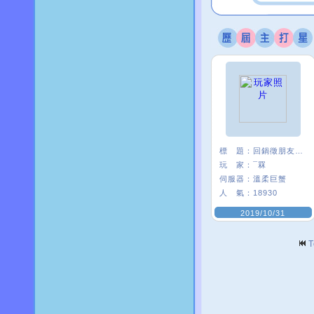
標 題：
回鍋徵朋友<3
玩 家：
¯罧
伺服器：
溫柔巨蟹
人 氣：
18930
2019/10/31
T