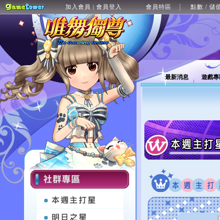
加入會員
會員登入
會員特區
點數 / 儲
|
最新消息
遊戲專