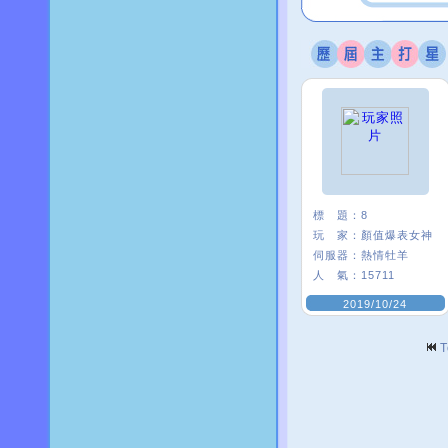
標 題：
8
玩 家：
顏值爆表女神
伺服器：
熱情牡羊
人 氣：
15711
2019/10/24
T