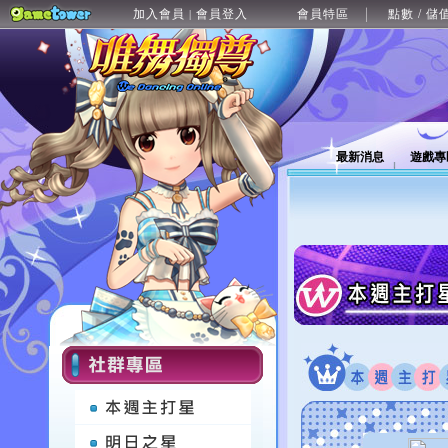
加入會員
會員登入
會員特區
點數 / 儲
|
最新消息
遊戲專