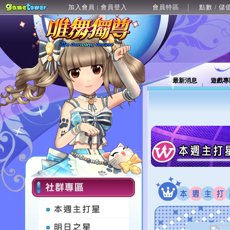
加入會員
會員登入
會員特區
點數 / 儲
|
最新消息
遊戲專