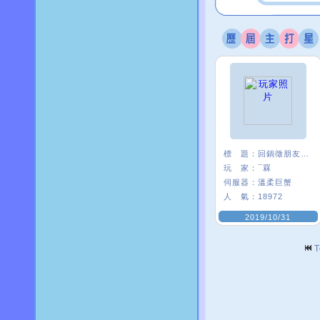
標 題：
回鍋徵朋友<3
玩 家：
¯罧
伺服器：
溫柔巨蟹
人 氣：
18972
2019/10/31
T