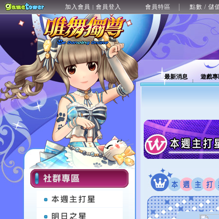
加入會員
會員登入
會員特區
點數 / 儲
|
最新消息
遊戲專