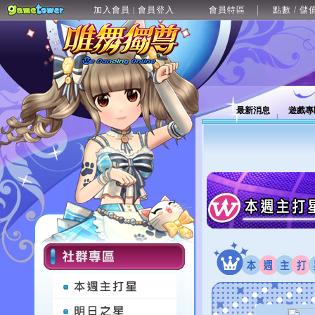
加入會員
會員登入
會員特區
點數 / 儲
|
最新消息
遊戲專