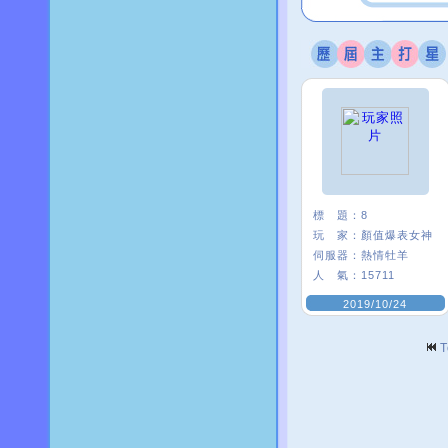
標 題：
8
玩 家：
顏值爆表女神
伺服器：
熱情牡羊
人 氣：
15711
2019/10/24
T