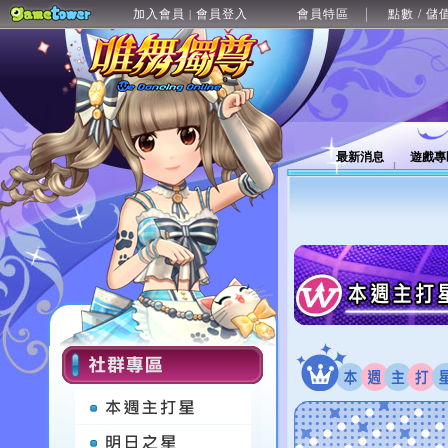
加入會員
會員登入
會員特區
點數 / 儲
|
最新消息
遊戲專