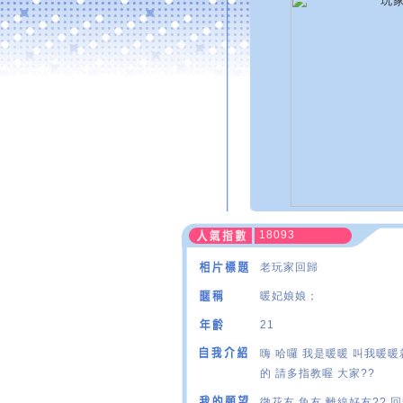
18093
老玩家回歸
暖妃娘娘；
21
嗨 哈囉 我是暖暖 叫我暖
的 請多指教喔 大家??
徵花友 魚友 離線好友?? 