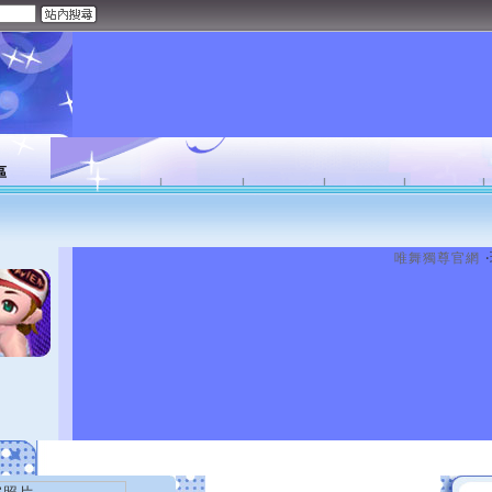
區
唯舞獨尊官網