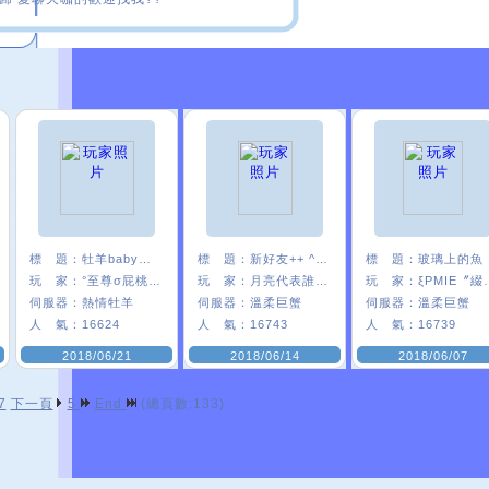
標 題：
牡羊baby嗨起來
標 題：
新好友++ ^0^
標 題：
玻璃上的魚
玩 家：
°至尊σ屁桃﹑
玩 家：
月亮代表誰心﹑
玩 家：
ξPMI
伺服器：
熱情牡羊
伺服器：
溫柔巨蟹
伺服器：
溫柔巨蟹
人 氣：
16624
人 氣：
16743
人 氣：
16739
2018/06/21
2018/06/14
2018/06/07
7
下一頁
5
End
(總頁數:133)