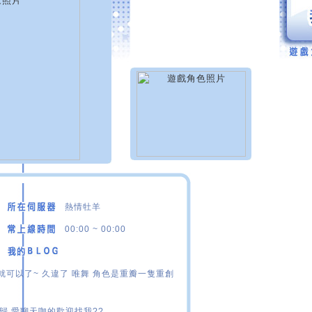
熱情牡羊
00:00 ~ 00:00
暖就可以了~ 久違了 唯舞 角色是重瓣一隻重創
回歸 愛聊天咖的歡迎找我??