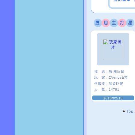
標 題：
嗨 剛回歸
玩 家：
ΣVenusΔ苫
伺服器：
溫柔巨蟹
人 氣：
14791
2018/02/13
Top