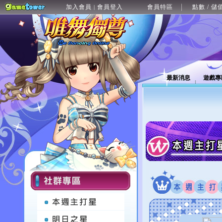
加入會員
會員登入
會員特區
點數 / 儲
|
最新消息
遊戲專