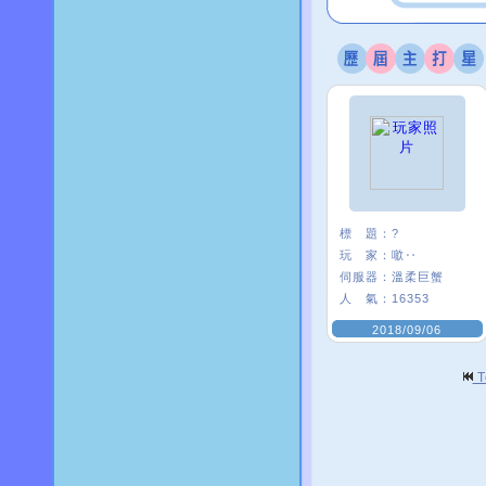
標 題：
?
玩 家：
噷‥
伺服器：
溫柔巨蟹
人 氣：
16353
2018/09/06
T