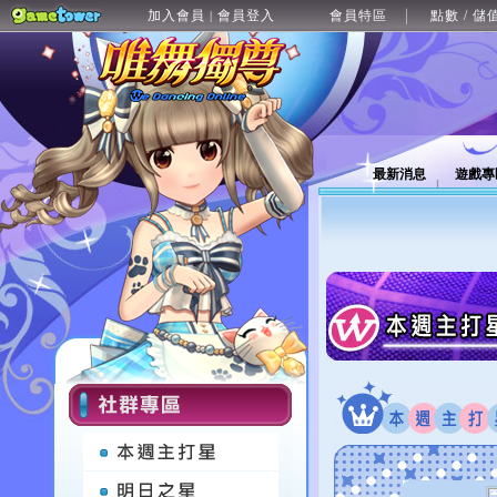
加入會員
會員登入
會員特區
點數 / 儲
|
最新消息
遊戲專