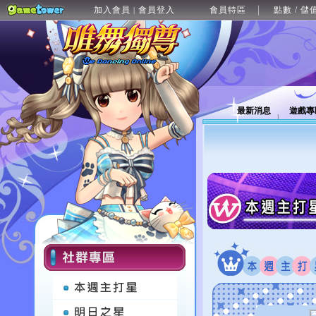
加入會員
會員登入
會員特區
點數 / 儲
|
最新消息
遊戲專