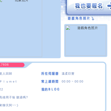
17606
老人回歸
溫柔巨蟹
Ｐｌｕｍｅτ
00:00 ~ 00:00
22
高雄周子瑜 聽過嗎?
來聊天阿~~:)