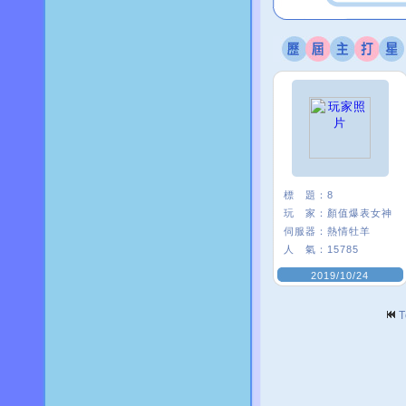
標 題：
8
玩 家：
顏值爆表女神
伺服器：
熱情牡羊
人 氣：
15785
2019/10/24
T