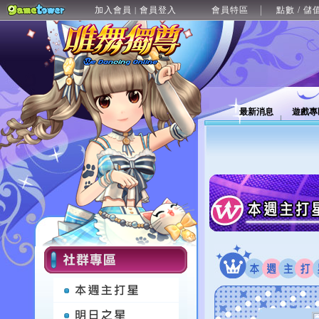
加入會員
會員登入
會員特區
點數 / 儲
|
最新消息
遊戲專