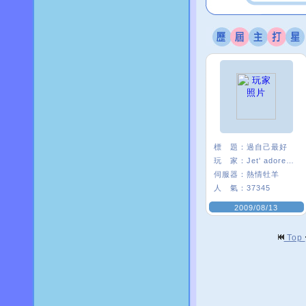
標 題：
過自己最好
玩 家：
Jet' adore★叭
伺服器：
熱情牡羊
人 氣：
37345
2009/08/13
Top