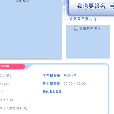
20536
活人呢？
熱情牡羊
Xayah`
00:00 ~ 00:00
17
找活人<3
希望人潮能回來QQ