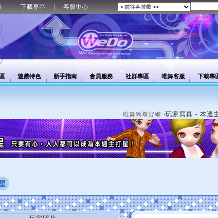
值
下載專區
客服中心
區
遊戲特色
新手指南
會員服務
社群專區
唯舞客服
下載專
‧玩家寫真 - 本週
唯舞獨尊官網