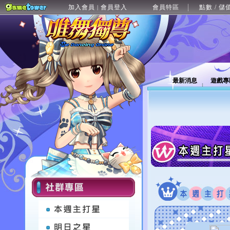
加入會員
會員登入
會員特區
點數 / 儲
|
最新消息
遊戲專