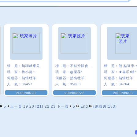
標 題：
無聊就來晃
標 題：
不點滑鼠會爆掉
標 題：
囍 點近來 =
玩 家：
魯小葵~
玩 家：
@樂葆*
玩 家：
★靠唄τ晴°
伺服器：
熱情牡羊
伺服器：
熱情牡羊
伺服器：
熱情牡羊
人 氣：
36457
人 氣：
35003
人 氣：
34764
2009/08/20
2009/08/27
2009/09/03
5
上一頁
19
20
[21]
22
23
下一頁
5
End
(總頁數:133)