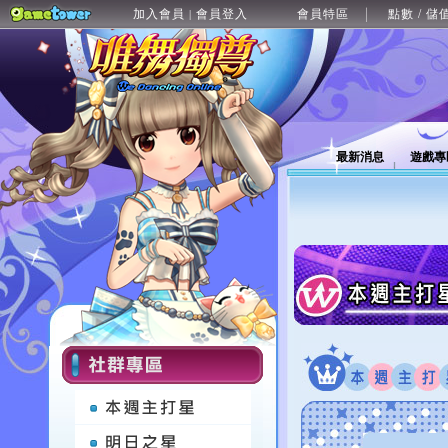
加入會員
會員登入
會員特區
點數 / 儲
|
最新消息
遊戲專