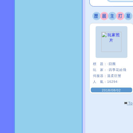
標 題：
·囧團
玩 家：
·四季花紛飛
伺服器：
溫柔巨蟹
人 氣：
16294
2018/08/02
T