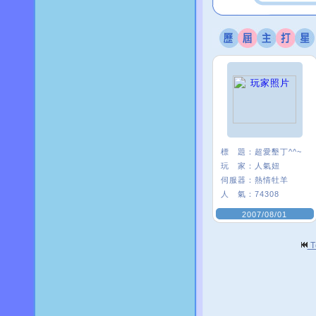
標 題：
超愛墾丁^^~
玩 家：
人氣妞
伺服器：
熱情牡羊
人 氣：
74308
2007/08/01
T