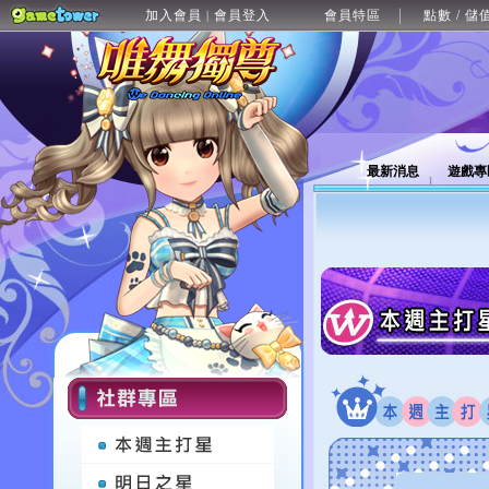
加入會員
會員登入
會員特區
點數 / 儲
|
最新消息
遊戲專