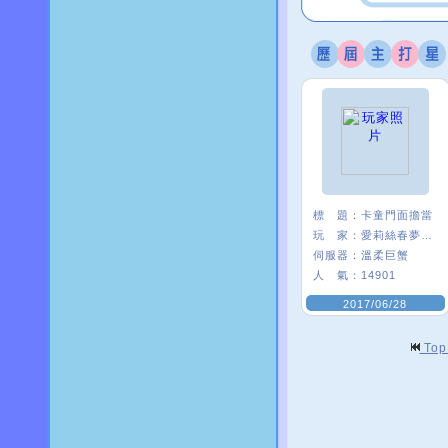
標 題：
卡童門面擔當
玩 家：
愛莉絲春夢ι﹑
伺服器：
溫柔巨蟹
人 氣：
14901
2017/06/28
To