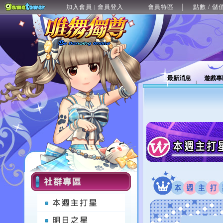
加入會員
會員登入
會員特區
點數 / 儲
|
最新消息
遊戲專