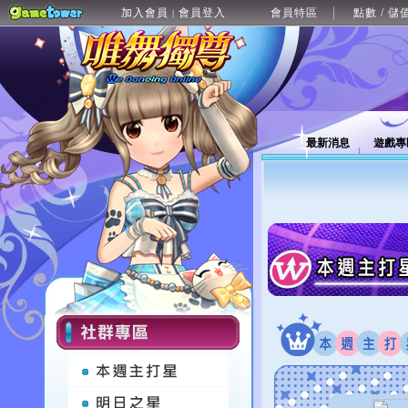
加入會員
會員登入
會員特區
點數 / 儲
|
最新消息
遊戲專