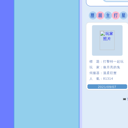
標 題：
打擊特一起玩
玩 家：
偷月亮的兔
伺服器：
溫柔巨蟹
人 氣：
81314
2021/09/07