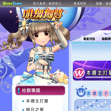
加入會員
會員登入
會員特區
點數 / 儲
|
最新消息
遊戲專