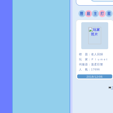
標 題：
老人回歸
玩 家：
Ｐｌｕｍｅτ
伺服器：
溫柔巨蟹
人 氣：
17696
2018/12/06