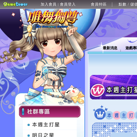
加入會員
會員登入
會員特區
點數 / 儲
|
最新消息
遊戲專