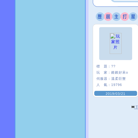
標 題：
??
玩 家：
錐錐好呆o
伺服器：
溫柔巨蟹
人 氣：
19796
2019/03/21
T