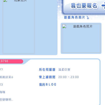
19796
??
溫柔巨蟹
錐錐好呆o
20:00 ~ 23:00
23
嗨嗨
想變聰明..