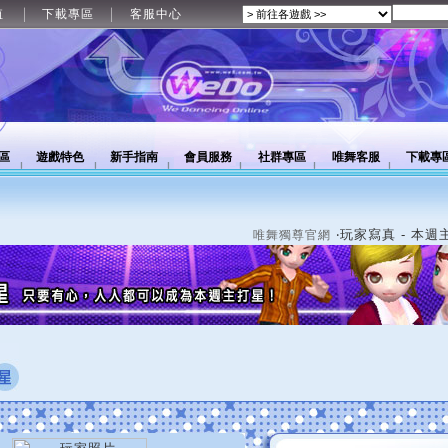
值
下載專區
客服中心
區
遊戲特色
新手指南
會員服務
社群專區
唯舞客服
下載專
‧玩家寫真 - 本週
唯舞獨尊官網