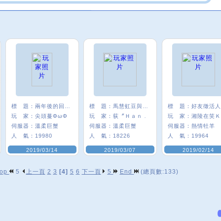
標 題：
兩年後的回鍋ww
標 題：
馬慧虹豆與我的4年
標 題：
好友徵活人
玩 家：
尖頭蔓ΦωΦ
玩 家：
荻〞Ｈａｎ﹒
玩 家：
伺服器：
溫柔巨蟹
伺服器：
溫柔巨蟹
伺服器：
熱情牡羊
人 氣：
19980
人 氣：
18226
人 氣：
19964
2019/03/14
2019/03/07
2019/02/14
op
5
上一頁
2
3
[4]
5
6
下一頁
5
End
(總頁數:133)