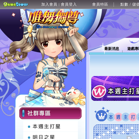
加入會員
會員登入
會員特區
點數 / 儲
|
最新消息
遊戲專