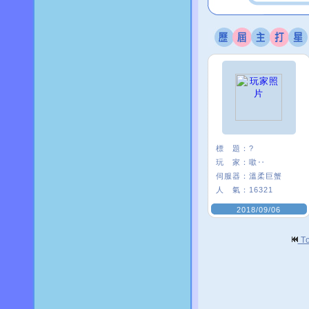
標 題：
?
玩 家：
噷‥
伺服器：
溫柔巨蟹
人 氣：
16321
2018/09/06
T