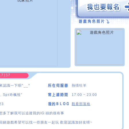
17157
來認識一下唄^__^
熱情牡羊
﹑Spτ吟楓悅°
17:00 ~ 23:00
23
觀看部落格
想多了解我可以追蹤我的IG:禎的很有事
回鍋遊戲希望可以找一些朋友一起玩 歡迎認識加好友唷~