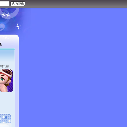
區
主打星